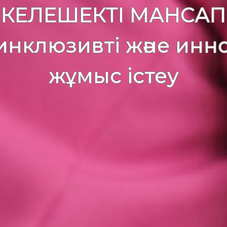
КЕЛЕШЕКТІ МАНСАП
инклюзивті және ин
жұмыс істеу