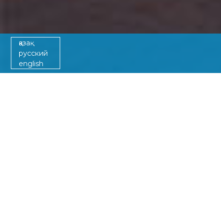
қазақ
русский
english